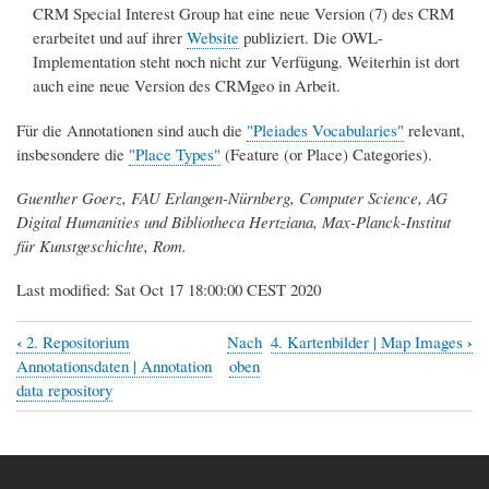
CRM Special Interest Group hat eine neue Version (7) des CRM
erarbeitet und auf ihrer
Website
publiziert. Die OWL-
Implementation steht noch nicht zur Verfügung. Weiterhin ist dort
auch eine neue Version des CRMgeo in Arbeit.
Für die Annotationen sind auch die
"Pleiades Vocabularies"
relevant,
insbesondere die
"Place Types"
(Feature (or Place) Categories).
Guenther Goerz, FAU Erlangen-Nürnberg, Computer Science, AG
Digital Humanities und Bibliotheca Hertziana, Max-Planck-Institut
für Kunstgeschichte, Rom.
Last modified: Sat Oct 17 18:00:00 CEST 2020
‹
›
2. Repositorium
Nach
4. Kartenbilder | Map Images
Links
Annotationsdaten | Annotation
oben
für
data repository
das
Blättern
im