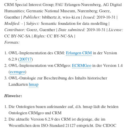
CRM Special Interest Group
;
FAU Erlangen-Nuremberg, AG Digital
Humanities
;
Germanic National Museum, Nuremberg
;
Goerz,
Guenther
|
Publisher:
biblhertz.it
,
wiss-ki.eu
|
Issued:
2019-10-31
|
Modified:
-
|
Subject:
Semantic foundation for data modelling
|
Contributor:
Goerz, Guenther
|
Date submitted:
2019-10-31
|
License:
CC BY-NC-SA
|
Rights:
CC BY-NC-SA
|
Formats:
OWL-Implementation des CRM:
Erlangen CRM
in der Version
6.2.9 (
200717
)
OWL-Implementation von CRMgeo:
ECRMGeo
in der Version 1.4
(
ecrmgeo
)
OWL-Ontologie zur Beschreibung des Inhalts historischer
Landkarten
hmap
:
Hinweise
Die Ontologien bauen aufeinander auf, d.h. hmap lädt die beiden
Ontologien CRMgeo und CRM
Die aktuelle Version 6.2.9 des CRM ist diejenige, die im
Wesentlichen dem ISO-Standard 21127 entspricht. Die CIDOC