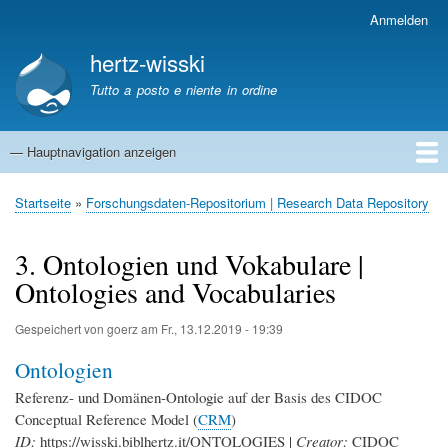
Direkt
Anmelden
Benutzermenü
zum
hertz-wisski
Inhalt
Tutto a posto e niente in ordine
— Hauptnavigation anzeigen
Hauptnavigation
Startseite
Startseite
Forschungsdaten-Repositorium | Research Data Repository
Pfadnavigation
3. Ontologien und Vokabulare |
Ontologies and Vocabularies
Gespeichert von
goerz
am
Fr., 13.12.2019 - 19:39
Ontologien
Referenz- und Domänen-Ontologie auf der Basis des CIDOC
Conceptual Reference Model (
CRM
)
ID:
https://wisski.biblhertz.it/ONTOLOGIES
|
Creator:
CIDOC